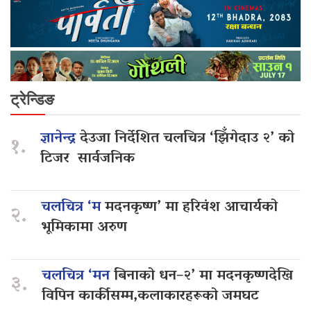
ट्रेन्डिङ
ज्ञानेन्द्र
देउजा निर्देशित चलचित्र ‘झिँगेदाउ २’ को
१.
टिजर सार्वजनिक
चलचित्र ‘म
मदनकृष्ण’ मा हरिवंश आचार्यको
२.
भूमिकामा अरुण
चलचित्र ‘मन
बिनाको धन–२’ मा मदनकृष्णदेखि
३.
विपिन कार्कीसम्म,कलाकारहरूको जमघट