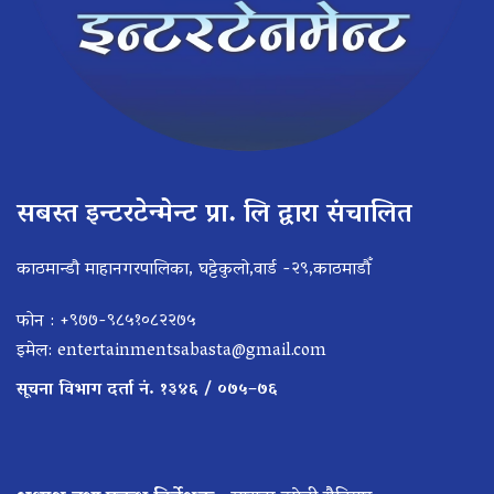
सबस्त इन्टरटेन्मेन्ट प्रा. लि द्वारा संचालित
काठमान्डौ माहानगरपालिका, घट्टेकुलो,वार्ड -२९,काठमाडौँ
फोन : +९७७-९८५१०८२२७५
इमेल:
entertainmentsabasta@gmail.com
सूचना विभाग दर्ता नं. १३४६ / ०७५–७६