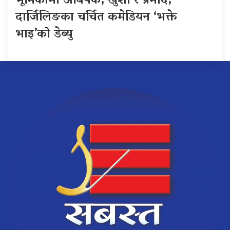
भूमिकामा अबिषेक, खुशी र प्रमोद,
दार्जिलिङका चर्चित कमेडियन ‘भक्ते
भाइ’को डेब्यु