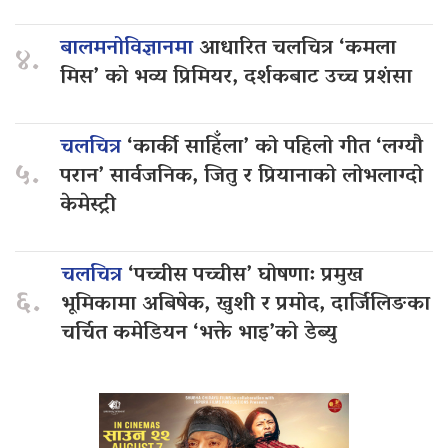
बालमनोविज्ञानमा
आधारित चलचित्र ‘कमला
४.
मिस’ को भव्य प्रिमियर, दर्शकबाट उच्च प्रशंसा
चलचित्र
‘कार्की साहिँला’ को पहिलो गीत ‘लग्यौ
५.
परान’ सार्वजनिक, जितु र प्रियानाको लोभलाग्दो
केमेस्ट्री
चलचित्र
‘पच्चीस पच्चीस’ घोषणा: प्रमुख
६.
भूमिकामा अबिषेक, खुशी र प्रमोद, दार्जिलिङका
चर्चित कमेडियन ‘भक्ते भाइ’को डेब्यु