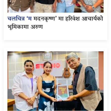
चलचित्र ‘म
मदनकृष्ण’ मा हरिवंश आचार्यको
भूमिकामा अरुण