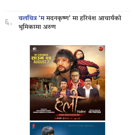
चलचित्र ‘म
मदनकृष्ण’ मा हरिवंश आचार्यको
६.
भूमिकामा अरुण