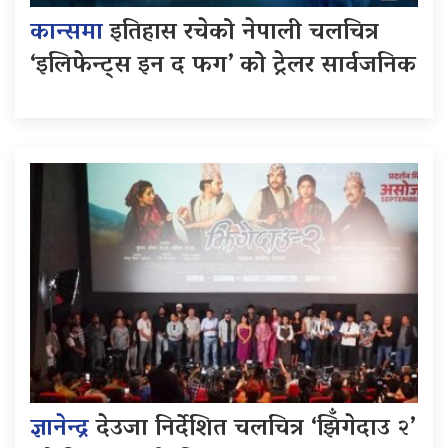
कान्समा
इतिहास रचेको नेपाली चलचित्र
‘इलिफेन्ट्स इन द फग’ को ट्रेलर सार्वजनिक
ज्ञानेन्द्र
देउजा निर्देशित चलचित्र ‘झिँगेदाउ २’