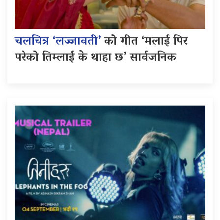
चलचित्र ‘लज्जावती’
को गीत ‘मलाई पिर
परेको तिम्लाई के थाहा छ’ सार्वजनिक