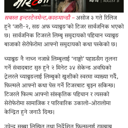
सबस्त इन्टरटेनमेन्ट,काठमान्डौ –
असोज ३ गते रिलिज
हुने ‘जारी-२, सङ अफ च्याब्रुङ’को टिजर सार्वजनिक भएको
छ। सार्वजनिक टिजरले लिम्बु समुदायको पहिचान च्याब्रुङ
बाजाको सेरोफेरोमा आफ्नो समुदायको कथा पस्केको छ।
च्याब्रुङ नै नाच्न नजान्ने लिम्बुलाई ‘नाङ्गो’ पहाडसँग तुलना
गर्ने संवादबाट सुरु हुने २ मिनेट ३४ सेकेन्ड अवधिको
ट्रेलरले च्याब्रुङलाई लिम्बुको खुशीको स्वरमा व्याख्या गर्दै,
फिल्मले आफ्नो कथा पेस गर्ने टिजरबाट बुझ्न सकिन्छ।
टिजरले फिल्म आफ्नो सांस्कृतिक पहिचान र त्यसको
सेरोफेरोमा सामाजिक र पारिवारिक उकालो–ओरालोमा
केन्द्रित हुने जनाउँ दिन्छ।
उपेन्द्र सुब्बा लिखित तथा निर्देशित फिल्मलाई रामबाबु