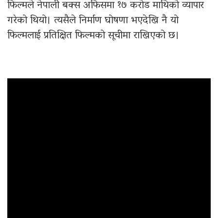
फिल्मले नेपाली बक्स अफिसमा १७ करोड माथिको व्यापार
गरेको थियो। त्यसैले निर्माण घोषणा भएदेखि नै यो
फिल्मलाई प्रतिक्षित फिल्मको सूचीमा राखिएको छ।