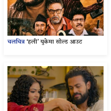
चलचित्र
‘हली’ युकेमा सोल्ड आउट