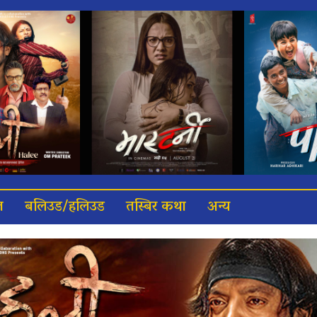
त
बलिउड/हलिउड
तस्बिर कथा
अन्य