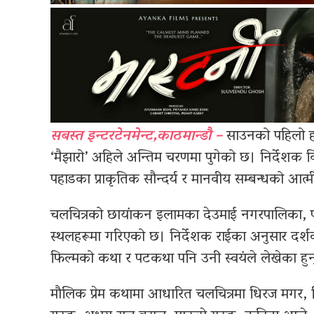
सबस्त इन्टरटेनमेन्ट,काठमान्डौ –
साउनको पहिलो ह
‘मैझारो’ अहिले अन्तिम चरणमा पुगेको छ। निर्देशक विल
पहाडका प्राकृतिक सौन्दर्य र मानवीय सम्बन्धको आत्
चलचित्रको छायांकन इलामका देउमाई नगरपालिका, पान
स्थलहरूमा गरिएको छ। निर्देशक राईका अनुसार दर्श
फिल्मको कथा र पटकथा पनि उनी स्वयंले लेखेका हुन
माैलिक प्रेम कथामा आधारित चलचित्रमा धिरज मगर, मि