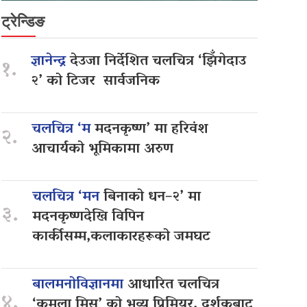
ट्रेन्डिङ
ज्ञानेन्द्र
देउजा निर्देशित चलचित्र ‘झिँगेदाउ
१.
२’ को टिजर सार्वजनिक
चलचित्र ‘म
मदनकृष्ण’ मा हरिवंश
२.
आचार्यको भूमिकामा अरुण
चलचित्र ‘मन
बिनाको धन–२’ मा
३.
मदनकृष्णदेखि विपिन
कार्कीसम्म,कलाकारहरूको जमघट
बालमनोविज्ञानमा
आधारित चलचित्र
४.
‘कमला मिस’ को भव्य प्रिमियर, दर्शकबाट