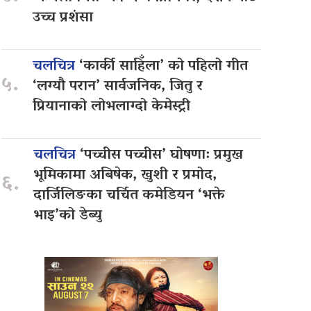
उच्च प्रशंसा
चलचित्र
‘कार्की साहिँला’ को पहिलो गीत
५.
‘लग्यौ परान’ सार्वजनिक, जितु र
प्रियानाको लोभलाग्दो केमेस्ट्री
चलचित्र
‘पच्चीस पच्चीस’ घोषणा: प्रमुख
भूमिकामा अबिषेक, खुशी र प्रमोद,
६.
दार्जिलिङका चर्चित कमेडियन ‘भक्ते
भाइ’को डेब्यु