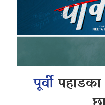
पूर्वी
पहाडका स
छ