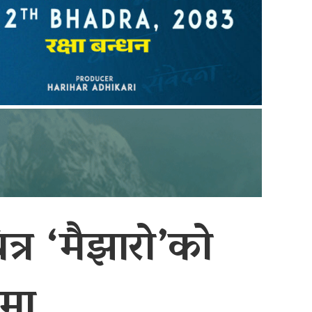
्र ‘मैझारो’को
मा