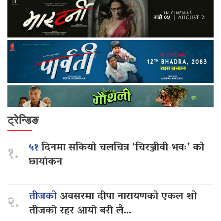
ट्रेन्डिङ
५१
दिनमा सकियो चलचित्र ‘चिरञ्जीवी भवः’ को
१.
छायांकन
तीजको
अवसरमा दीपा नारायणको एकल शो
२.
तीजको रहर आयो बरी लै…