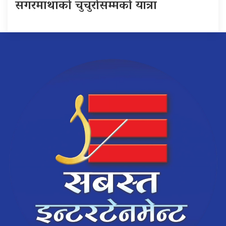
सगरमाथाको चुचुरोसम्मको यात्रा