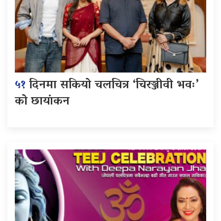
५१
दिनमा सकियो चलचित्र ‘चिरञ्जीवी भवः’
को छायांकन