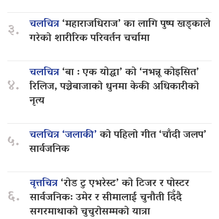
चलचित्र
‘महाराजधिराज’ का लागि पुष्प खड्काले
३.
गरेको शारीरिक परिवर्तन चर्चामा
चलचित्र
‘बा : एक योद्धा’ को ‘नभन्नू कोइसित’
४.
रिलिज, पञ्चेबाजाको धुनमा केकी अधिकारीको
नृत्य
चलचित्र ‘जलाकी’
को पहिलो गीत ‘चाँदी जलप’
५.
सार्वजनिक
वृत्तचित्र
‘रोड टु एभरेस्ट’ को टिजर र पोस्टर
६.
सार्वजनिक: उमेर र सीमालाई चुनौती दिँदै
सगरमाथाको चुचुरोसम्मको यात्रा