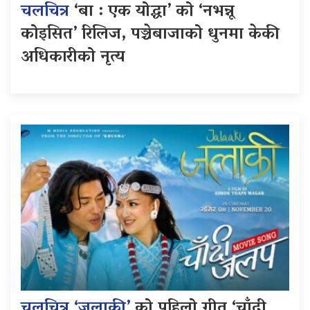
चलचित्र
‘बा : एक योद्धा’ को ‘नभन्नू
कोइसित’ रिलिज, पञ्चेबाजाको धुनमा केकी
अधिकारीको नृत्य
चलचित्र ‘जलाकी’
को पहिलो गीत ‘चाँदी