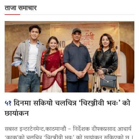
ताजा समाचार
५१
दिनमा सकियो चलचित्र ‘चिरञ्जीवी भवः’ को
छायांकन
सबस्त इन्टरटेनमेन्ट,काठमान्डौ – निर्देशक दीपकप्रसाद आचार्य
‘काकु’को चलचित्र ‘चिरञ्जीवी भवः’ को छायांकन सकिएको छ ।