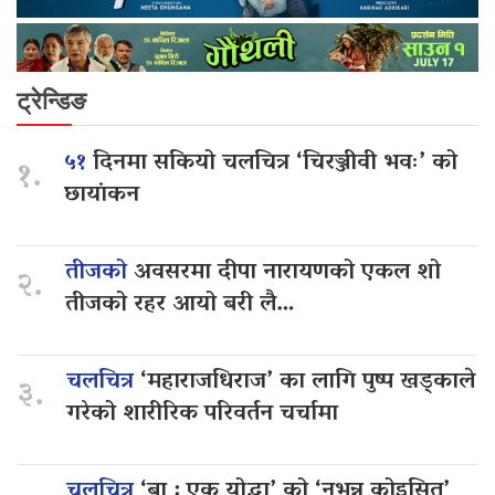
ट्रेन्डिङ
५१
दिनमा सकियो चलचित्र ‘चिरञ्जीवी भवः’ को
१.
छायांकन
तीजको
अवसरमा दीपा नारायणको एकल शो
२.
तीजको रहर आयो बरी लै…
चलचित्र
‘महाराजधिराज’ का लागि पुष्प खड्काले
३.
गरेको शारीरिक परिवर्तन चर्चामा
चलचित्र
‘बा : एक योद्धा’ को ‘नभन्नू कोइसित’