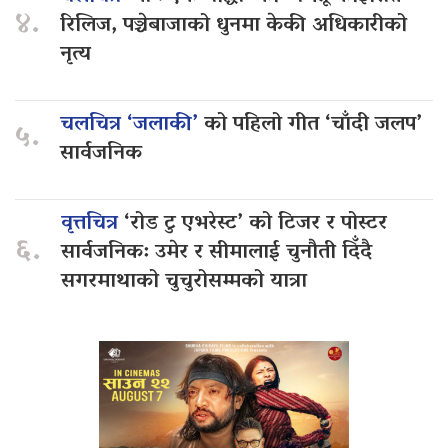
४.
रिलिज, पञ्चेबाजाको धुनमा केकी अधिकारीको
नृत्य
चलचित्र ‘जलाकी’
को पहिलो गीत ‘चाँदी जलप’
५.
सार्वजनिक
वृत्तचित्र
‘रोड टु एभरेस्ट’ को टिजर र पोस्टर
६.
सार्वजनिक: उमेर र सीमालाई चुनौती दिँदै
सगरमाथाको चुचुरोसम्मको यात्रा