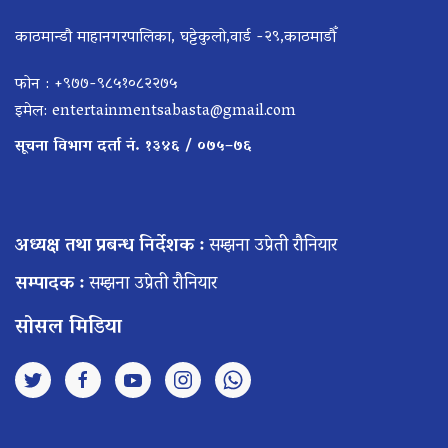
काठमान्डौ माहानगरपालिका, घट्टेकुलो,वार्ड -२९,काठमाडौँ
फोन : +९७७-९८५१०८२२७५
इमेल:
entertainmentsabasta@gmail.com
सूचना विभाग दर्ता नं. १३४६ / ०७५–७६
अध्यक्ष तथा प्रबन्ध निर्देशक :
सम्झना उप्रेती रौनियार
सम्पादक :
सम्झना उप्रेती रौनियार
सोसल मिडिया