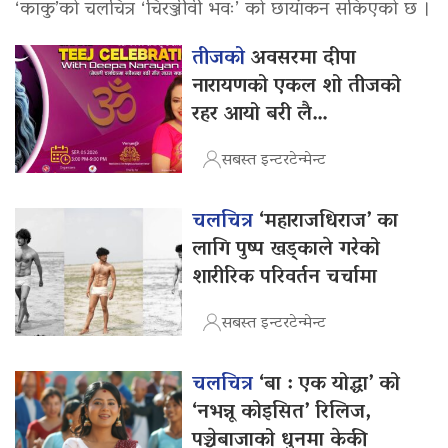
‘काकु’को चलचित्र ‘चिरञ्जीवी भवः’ को छायांकन सकिएको छ ।
तीजको
अवसरमा दीपा
नारायणको एकल शो तीजको
रहर आयो बरी लै…
सबस्त इन्टरटेन्मेन्ट
चलचित्र
‘महाराजधिराज’ का
लागि पुष्प खड्काले गरेको
शारीरिक परिवर्तन चर्चामा
सबस्त इन्टरटेन्मेन्ट
चलचित्र
‘बा : एक योद्धा’ को
‘नभन्नू कोइसित’ रिलिज,
पञ्चेबाजाको धुनमा केकी