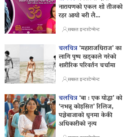
नारायणको एकल शो तीजको
रहर आयो बरी लै…
सबस्त इन्टरटेन्मेन्ट
चलचित्र
‘महाराजधिराज’ का
लागि पुष्प खड्काले गरेको
शारीरिक परिवर्तन चर्चामा
सबस्त इन्टरटेन्मेन्ट
चलचित्र
‘बा : एक योद्धा’ को
‘नभन्नू कोइसित’ रिलिज,
पञ्चेबाजाको धुनमा केकी
अधिकारीको नृत्य