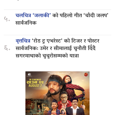
चलचित्र ‘जलाकी’
को पहिलो गीत ‘चाँदी जलप’
५.
सार्वजनिक
वृत्तचित्र
‘रोड टु एभरेस्ट’ को टिजर र पोस्टर
६.
सार्वजनिक: उमेर र सीमालाई चुनौती दिँदै
सगरमाथाको चुचुरोसम्मको यात्रा