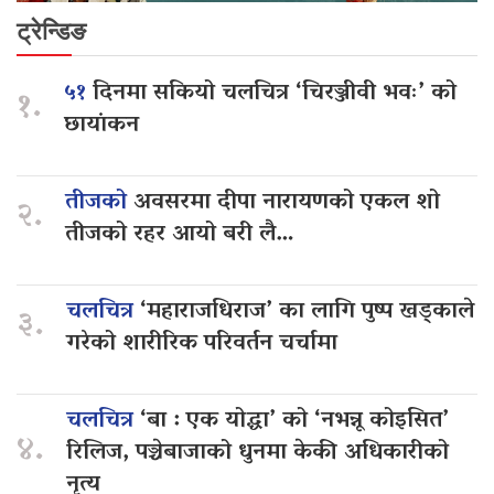
ट्रेन्डिङ
५१
दिनमा सकियो चलचित्र ‘चिरञ्जीवी भवः’ को
१.
छायांकन
तीजको
अवसरमा दीपा नारायणको एकल शो
२.
तीजको रहर आयो बरी लै…
चलचित्र
‘महाराजधिराज’ का लागि पुष्प खड्काले
३.
गरेको शारीरिक परिवर्तन चर्चामा
चलचित्र
‘बा : एक योद्धा’ को ‘नभन्नू कोइसित’
४.
रिलिज, पञ्चेबाजाको धुनमा केकी अधिकारीको
नृत्य