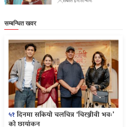
सबस्त इन्टरटेन्मेन्ट
सम्बन्धित खवर
५१
दिनमा सकियो चलचित्र ‘चिरञ्जीवी भवः’
को छायांकन