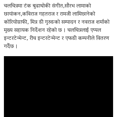
चलचित्रमा टंक बुढाथोकी संगीत,सौरभ लामाको
छायांकन,कविराज गहतराज र रामजी लामिछानेको
कोरियोग्राफी, मित्र डी गुरुङको सम्पादन र नवराज शर्माको
मुख्य सहायक निर्देशन रहेको छ । चलचित्रलाई एप्पल
इन्टरटेन्मेन्ट, रीच इन्टरटेन्मेन्ट र एफडी कम्पनीले वितरण
गर्दैछ ।