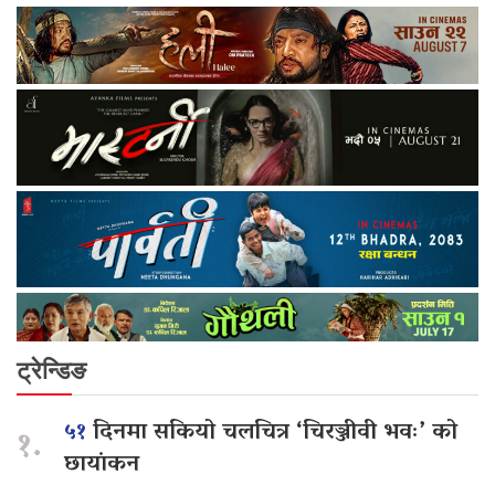
ट्रेन्डिङ
५१
दिनमा सकियो चलचित्र ‘चिरञ्जीवी भवः’ को
१.
छायांकन