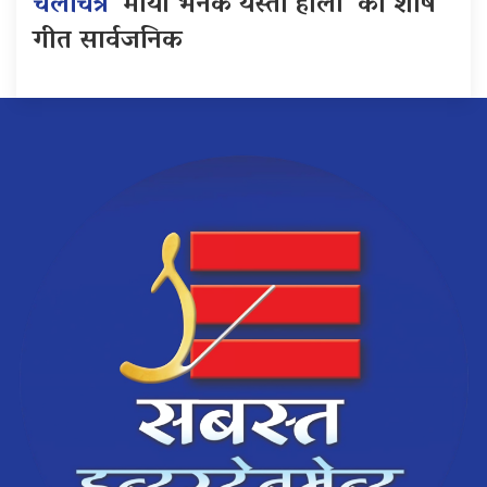
चलचित्र
‘माया भनेकै यस्तो होला’ को शीर्ष
गीत सार्वजनिक