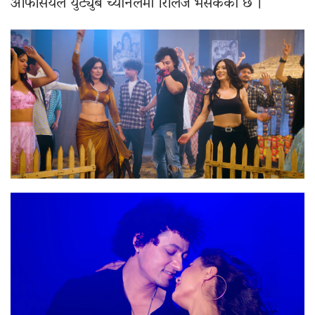
अफिसियल युट्युब च्यानलमा रिलिज भैसकेको छ ।