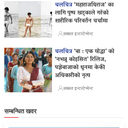
चलचित्र
‘महाराजधिराज’ का
लागि पुष्प खड्काले गरेको
शारीरिक परिवर्तन चर्चामा
सबस्त इन्टरटेन्मेन्ट
चलचित्र
‘बा : एक योद्धा’ को
‘नभन्नू कोइसित’ रिलिज,
पञ्चेबाजाको धुनमा केकी
अधिकारीको नृत्य
सबस्त इन्टरटेन्मेन्ट
सम्बन्धित खवर