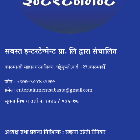
सबस्त इन्टरटेन्मेन्ट प्रा. लि द्वारा संचालित
काठमान्डौ माहानगरपालिका, घट्टेकुलो,वार्ड -२९,काठमाडौँ
फोन : +९७७-९८५१०८२२७५
इमेल:
entertainmentsabasta@gmail.com
सूचना विभाग दर्ता नं. १३४६ / ०७५–७६
अध्यक्ष तथा प्रबन्ध निर्देशक :
सम्झना उप्रेती रौनियार