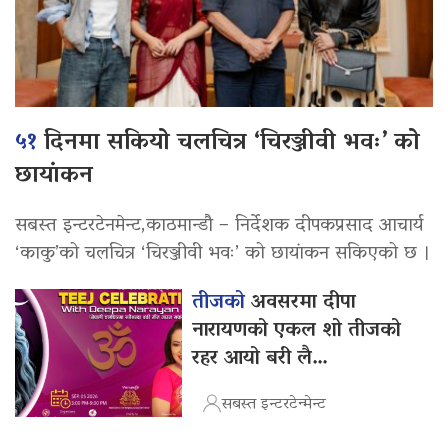
५१
दिनमा सकियो चलचित्र ‘चिरञ्जीवी भवः’ को
छायांकन
सबस्त इन्टरटेनमेन्ट,काठमान्डौ – निर्देशक दीपकप्रसाद आचार्य
‘काकु’को चलचित्र ‘चिरञ्जीवी भवः’ को छायांकन सकिएको छ ।
तीजको
अवसरमा दीपा
नारायणको एकल शो तीजको
रहर आयो बरी लै…
सबस्त इन्टरटेन्मेन्ट