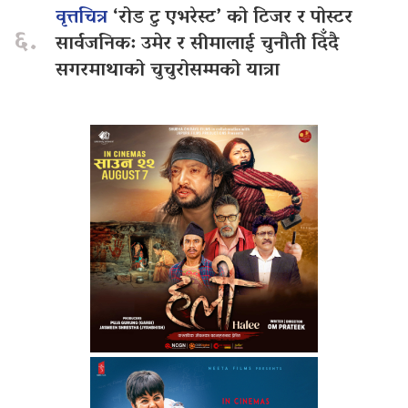
वृत्तचित्र
‘रोड टु एभरेस्ट’ को टिजर र पोस्टर
६.
सार्वजनिक: उमेर र सीमालाई चुनौती दिँदै
सगरमाथाको चुचुरोसम्मको यात्रा