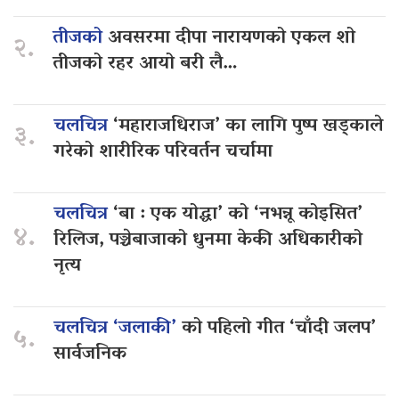
तीजको
अवसरमा दीपा नारायणको एकल शो
२.
तीजको रहर आयो बरी लै…
चलचित्र
‘महाराजधिराज’ का लागि पुष्प खड्काले
३.
गरेको शारीरिक परिवर्तन चर्चामा
चलचित्र
‘बा : एक योद्धा’ को ‘नभन्नू कोइसित’
४.
रिलिज, पञ्चेबाजाको धुनमा केकी अधिकारीको
नृत्य
चलचित्र ‘जलाकी’
को पहिलो गीत ‘चाँदी जलप’
५.
सार्वजनिक