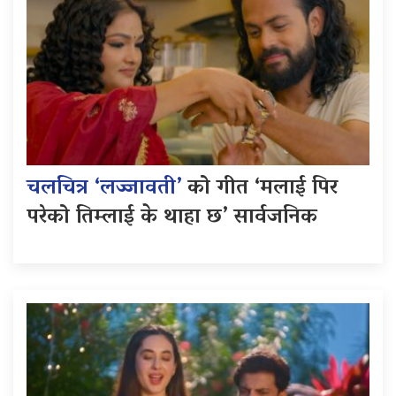
चलचित्र ‘लज्जावती’
को गीत ‘मलाई पिर
परेको तिम्लाई के थाहा छ’ सार्वजनिक