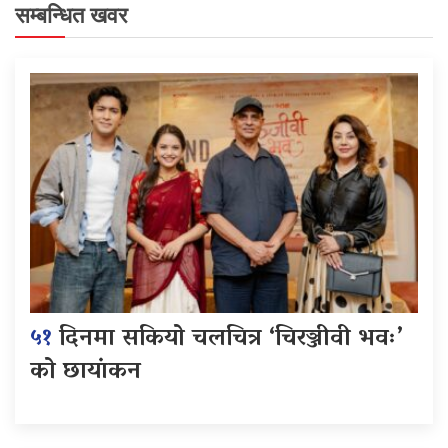
सम्बन्धित खवर
५१
दिनमा सकियो चलचित्र ‘चिरञ्जीवी भवः’
को छायांकन