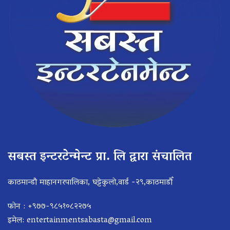
सबस्त इन्टरटेन्मेन्ट प्रा. लि द्वारा संचालित
काठमान्डौ माहानगरपालिका, घट्टेकुलो,वार्ड -२९,काठमाडौँ
फोन : +९७७-९८५१०८२२७५
इमेल:
entertainmentsabasta@gmail.com