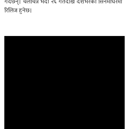
गर्दैछन्। चलचित्र भदौ २६ गतेदेखि देशभरका सिनेमाघरमा
रिलिज हुनेछ।