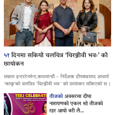
५१
दिनमा सकियो चलचित्र ‘चिरञ्जीवी भवः’ को
छायांकन
सबस्त इन्टरटेनमेन्ट,काठमान्डौ – निर्देशक दीपकप्रसाद आचार्य
‘काकु’को चलचित्र ‘चिरञ्जीवी भवः’ को छायांकन सकिएको छ ।
तीजको
अवसरमा दीपा
नारायणको एकल शो तीजको
रहर आयो बरी लै…