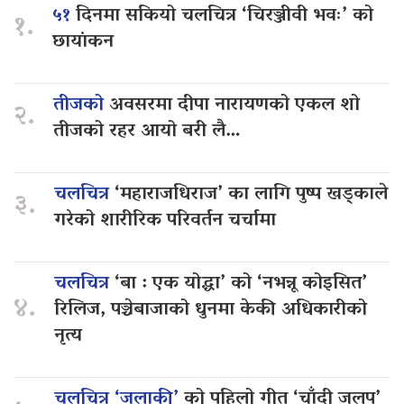
५१
दिनमा सकियो चलचित्र ‘चिरञ्जीवी भवः’ को
१.
छायांकन
तीजको
अवसरमा दीपा नारायणको एकल शो
२.
तीजको रहर आयो बरी लै…
चलचित्र
‘महाराजधिराज’ का लागि पुष्प खड्काले
३.
गरेको शारीरिक परिवर्तन चर्चामा
चलचित्र
‘बा : एक योद्धा’ को ‘नभन्नू कोइसित’
४.
रिलिज, पञ्चेबाजाको धुनमा केकी अधिकारीको
नृत्य
चलचित्र ‘जलाकी’
को पहिलो गीत ‘चाँदी जलप’