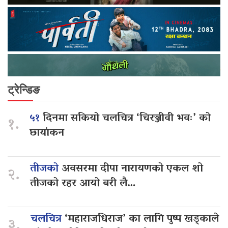
ट्रेन्डिङ
५१
दिनमा सकियो चलचित्र ‘चिरञ्जीवी भवः’ को
१.
छायांकन
तीजको
अवसरमा दीपा नारायणको एकल शो
२.
तीजको रहर आयो बरी लै…
चलचित्र
‘महाराजधिराज’ का लागि पुष्प खड्काले
३.