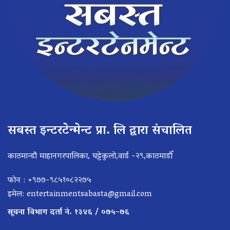
सबस्त इन्टरटेन्मेन्ट प्रा. लि द्वारा संचालित
काठमान्डौ माहानगरपालिका, घट्टेकुलो,वार्ड -२९,काठमाडौँ
फोन : +९७७-९८५१०८२२७५
इमेल:
entertainmentsabasta@gmail.com
सूचना विभाग दर्ता नं. १३४६ / ०७५–७६