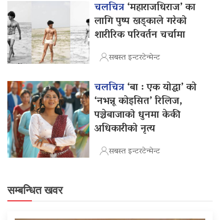
चलचित्र
‘महाराजधिराज’ का
लागि पुष्प खड्काले गरेको
शारीरिक परिवर्तन चर्चामा
सबस्त इन्टरटेन्मेन्ट
चलचित्र
‘बा : एक योद्धा’ को
‘नभन्नू कोइसित’ रिलिज,
पञ्चेबाजाको धुनमा केकी
अधिकारीको नृत्य
सबस्त इन्टरटेन्मेन्ट
सम्बन्धित खवर