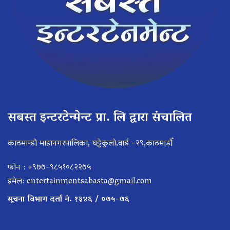
सबस्त इन्टरटेन्मेन्ट प्रा. लि द्वारा संचालित
काठमान्डौ माहानगरपालिका, घट्टेकुलो,वार्ड -२९,काठमाडौँ
फोन : +९७७-९८५१०८२२७५
इमेल:
entertainmentsabasta@gmail.com
सूचना विभाग दर्ता नं. १३४६ / ०७५–७६