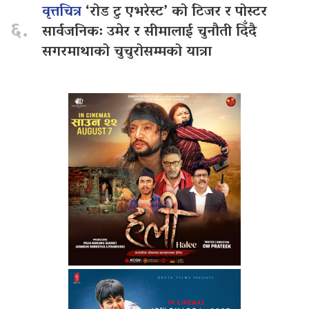
वृत्तचित्र
‘रोड टु एभरेस्ट’ को टिजर र पोस्टर
६.
सार्वजनिक: उमेर र सीमालाई चुनौती दिँदै
सगरमाथाको चुचुरोसम्मको यात्रा