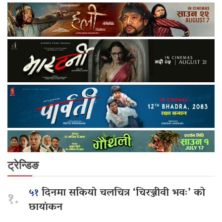
ट्रेन्डिङ
५१
दिनमा सकियो चलचित्र ‘चिरञ्जीवी भवः’ को
१.
छायांकन