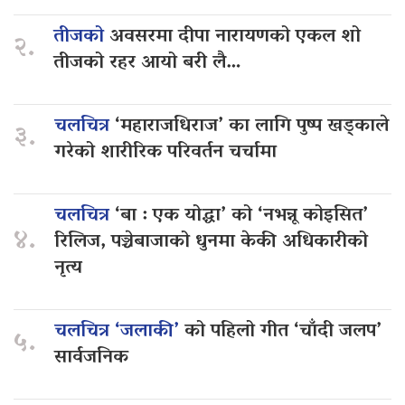
तीजको
अवसरमा दीपा नारायणको एकल शो
२.
तीजको रहर आयो बरी लै…
चलचित्र
‘महाराजधिराज’ का लागि पुष्प खड्काले
३.
गरेको शारीरिक परिवर्तन चर्चामा
चलचित्र
‘बा : एक योद्धा’ को ‘नभन्नू कोइसित’
४.
रिलिज, पञ्चेबाजाको धुनमा केकी अधिकारीको
नृत्य
चलचित्र ‘जलाकी’
को पहिलो गीत ‘चाँदी जलप’
५.
सार्वजनिक