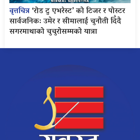
वृत्तचित्र
‘रोड टु एभरेस्ट’ को टिजर र पोस्टर
सार्वजनिक: उमेर र सीमालाई चुनौती दिँदै
सगरमाथाको चुचुरोसम्मको यात्रा