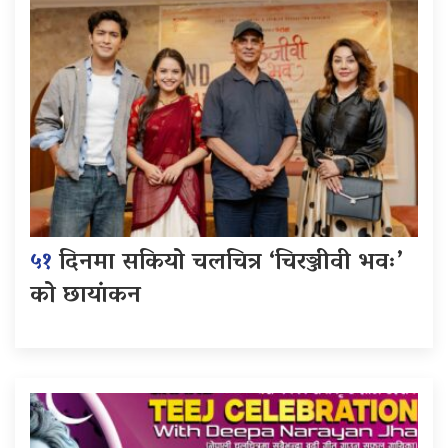
५१
दिनमा सकियो चलचित्र ‘चिरञ्जीवी भवः’
को छायांकन