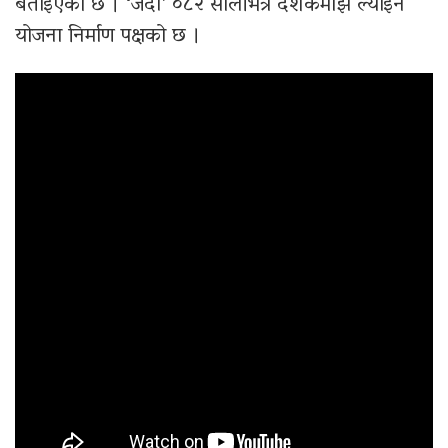
बताइएको छ । ‘जदौ’ ०८२ सालभित्रै दर्शकमाझ ल्याइने
योजना निर्माण पक्षको छ ।