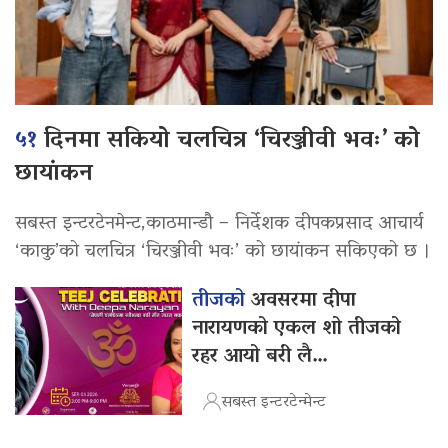
५१
दिनमा सकियो चलचित्र ‘चिरञ्जीवी भवः’ को
छायांकन
सबस्त इन्टरटेनमेन्ट,काठमान्डौ – निर्देशक दीपकप्रसाद आचार्य
‘काकु’को चलचित्र ‘चिरञ्जीवी भवः’ को छायांकन सकिएको छ ।
तीजको
अवसरमा दीपा
नारायणको एकल शो तीजको
रहर आयो बरी लै…
सबस्त इन्टरटेन्मेन्ट