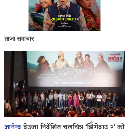
ताजा समाचार
ज्ञानेन्द्र
देउजा निर्देशित चलचित्र ‘झिँगेदाउ २’ को