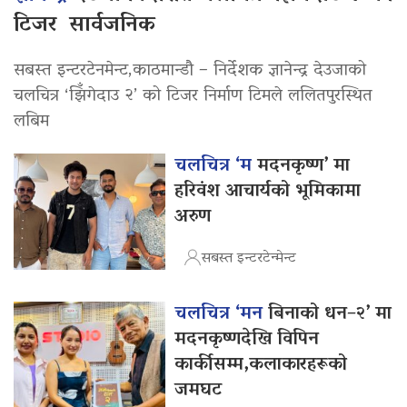
टिजर सार्वजनिक
सबस्त इन्टरटेनमेन्ट,काठमान्डौ – निर्देशक ज्ञानेन्द्र देउजाको
चलचित्र ‘झिँगेदाउ २’ को टिजर निर्माण टिमले ललितपुरस्थित
लबिम
चलचित्र ‘म
मदनकृष्ण’ मा
हरिवंश आचार्यको भूमिकामा
अरुण
सबस्त इन्टरटेन्मेन्ट
चलचित्र ‘मन
बिनाको धन–२’ मा
मदनकृष्णदेखि विपिन
कार्कीसम्म,कलाकारहरूको
जमघट