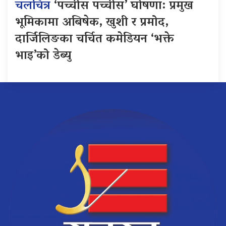
चलचित्र
‘पच्चीस पच्चीस’ घोषणा: प्रमुख
भूमिकामा अबिषेक, खुशी र प्रमोद,
दार्जिलिङका चर्चित कमेडियन ‘भक्ते
भाइ’को डेब्यु