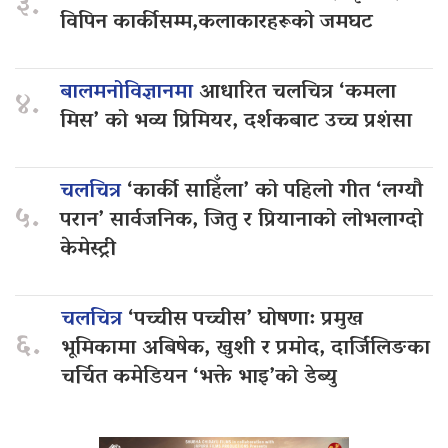
३.
विपिन कार्कीसम्म,कलाकारहरूको जमघट
बालमनोविज्ञानमा
आधारित चलचित्र ‘कमला
४.
मिस’ को भव्य प्रिमियर, दर्शकबाट उच्च प्रशंसा
चलचित्र
‘कार्की साहिँला’ को पहिलो गीत ‘लग्यौ
५.
परान’ सार्वजनिक, जितु र प्रियानाको लोभलाग्दो
केमेस्ट्री
चलचित्र
‘पच्चीस पच्चीस’ घोषणा: प्रमुख
६.
भूमिकामा अबिषेक, खुशी र प्रमोद, दार्जिलिङका
चर्चित कमेडियन ‘भक्ते भाइ’को डेब्यु