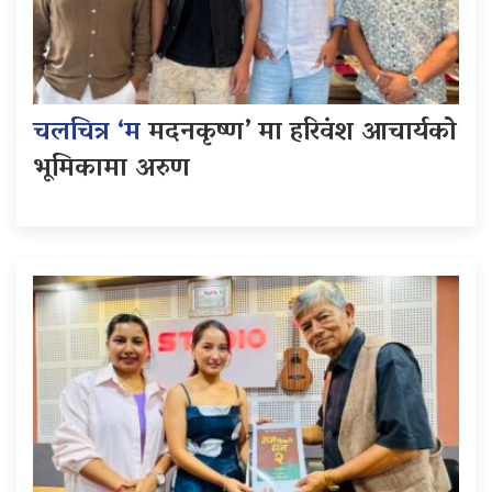
चलचित्र ‘म
मदनकृष्ण’ मा हरिवंश आचार्यको
भूमिकामा अरुण