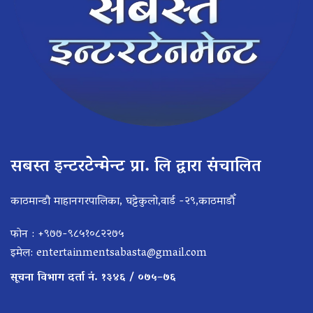
सबस्त इन्टरटेन्मेन्ट प्रा. लि द्वारा संचालित
काठमान्डौ माहानगरपालिका, घट्टेकुलो,वार्ड -२९,काठमाडौँ
फोन : +९७७-९८५१०८२२७५
इमेल:
entertainmentsabasta@gmail.com
सूचना विभाग दर्ता नं. १३४६ / ०७५–७६