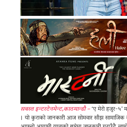
सबस्त इन्टरटेनमेन्ट,काठमान्डौ –
‘ए मेरो हजुर-५’
। यो कुराको जानकारी आज सोमवार साँझ सामाजिक स