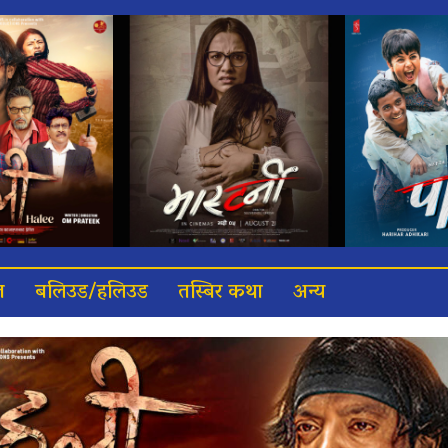
त
बलिउड/हलिउड
तस्बिर कथा
अन्य