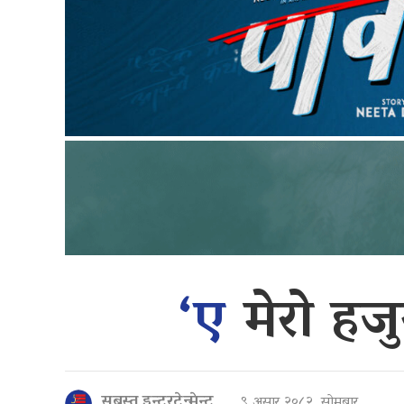
‘ए
मेरो ह
सबस्त इन्टरटेन्मेन्ट
९ असार २०८२, सोमबार