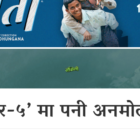
जुर-५’ मा पनी अनमो