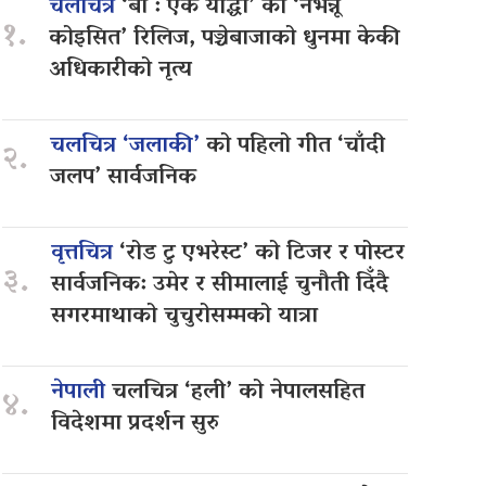
चलचित्र
‘बा : एक योद्धा’ को ‘नभन्नू
१.
कोइसित’ रिलिज, पञ्चेबाजाको धुनमा केकी
अधिकारीको नृत्य
चलचित्र ‘जलाकी’
को पहिलो गीत ‘चाँदी
२.
जलप’ सार्वजनिक
वृत्तचित्र
‘रोड टु एभरेस्ट’ को टिजर र पोस्टर
३.
सार्वजनिक: उमेर र सीमालाई चुनौती दिँदै
सगरमाथाको चुचुरोसम्मको यात्रा
नेपाली
चलचित्र ‘हली’ को नेपालसहित
४.
विदेशमा प्रदर्शन सुरु