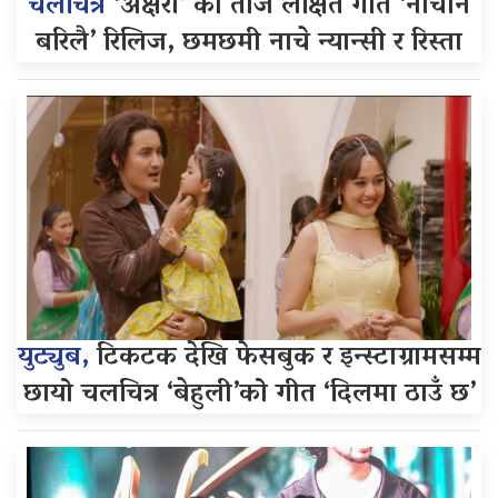
चलचित्र
‘अक्षरा’ को तीज लक्षित गीत ‘नाचौन
बरिलै’ रिलिज, छमछमी नाचे न्यान्सी र रिस्ता
युट्युब,
टिकटक देखि फेसबुक र इन्स्टाग्रामसम्म
छायो चलचित्र ‘बेहुली’को गीत ‘दिलमा ठाउँ छ’