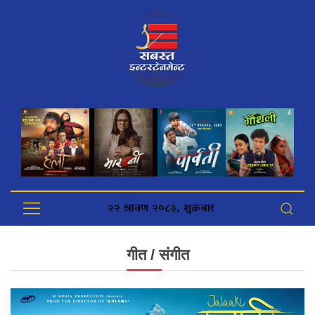
२२ श्रावण २०८३, शुक्रबार
गीत / संगीत