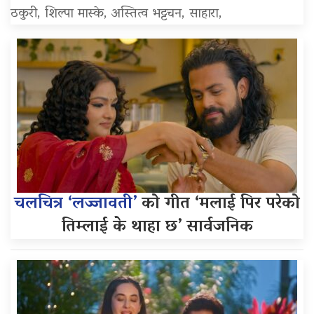
ठकुरी, शिल्पा मास्के, अस्तित्व भट्टचन, साहारा,
चलचित्र ‘लज्जावती’
को गीत ‘मलाई पिर परेको
तिम्लाई के थाहा छ’ सार्वजनिक