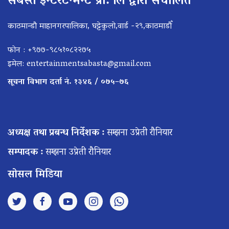
सबस्त इन्टरटेन्मेन्ट प्रा. लि द्वारा संचालित
काठमान्डौ माहानगरपालिका, घट्टेकुलो,वार्ड -२९,काठमाडौँ
फोन : +९७७-९८५१०८२२७५
इमेल:
entertainmentsabasta@gmail.com
सूचना विभाग दर्ता नं. १३४६ / ०७५–७६
अध्यक्ष तथा प्रबन्ध निर्देशक :
सम्झना उप्रेती रौनियार
सम्पादक :
सम्झना उप्रेती रौनियार
सोसल मिडिया